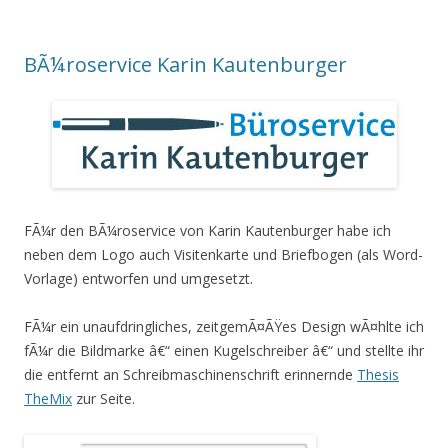
BÃ¼roservice Karin Kautenburger
FÃ¼r den BÃ¼roservice von Karin Kautenburger habe ich
neben dem Logo auch Visitenkarte und Briefbogen (als Word-
Vorlage) entworfen und umgesetzt.
FÃ¼r ein unaufdringliches, zeitgemÃ¤ÃŸes Design wÃ¤hlte ich
fÃ¼r die Bildmarke â€“ einen Kugelschreiber â€“ und stellte ihr
die entfernt an Schreibmaschinenschrift erinnernde
Thesis
TheMix
zur Seite.