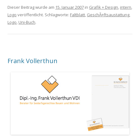
Dieser Beitrag wurde am
15. Januar 2007
in
Grafik + Design
,
intern
,
Logo
veröffentlicht. Schlagworte:
Faltblatt
,
GeschÃ¤ftsaustattung
,
Logo
,
Uni-Buch
.
Frank Vollerthun