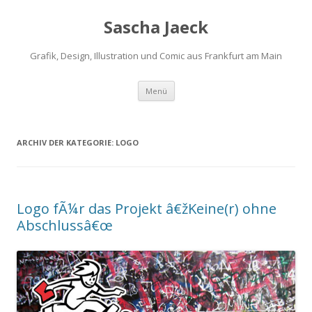
Sascha Jaeck
Grafik, Design, Illustration und Comic aus Frankfurt am Main
Zum
Menü
Inhalt
springen
ARCHIV DER KATEGORIE:
LOGO
Logo fÃ¼r das Projekt â€žKeine(r) ohne
Abschlussâ€œ