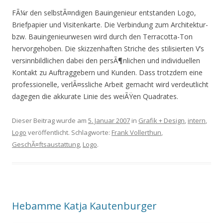
FÃ¼r den selbstÃ¤ndigen Bauingenieur entstanden Logo,
Briefpapier und Visitenkarte. Die Verbindung zum Architektur-
bzw. Bauingenieurwesen wird durch den Terracotta-Ton
hervorgehoben. Die skizzenhaften Striche des stilisierten V’s
versinnbildlichen dabei den persÃ¶nlichen und individuellen
Kontakt zu Auftraggebern und Kunden. Dass trotzdem eine
professionelle, verlÃ¤ssliche Arbeit gemacht wird verdeutlicht
dagegen die akkurate Linie des weiÃŸen Quadrates.
Dieser Beitrag wurde am
5. Januar 2007
in
Grafik + Design
,
intern
,
Logo
veröffentlicht. Schlagworte:
Frank Vollerthun
,
GeschÃ¤ftsaustattung
,
Logo
.
Hebamme Katja Kautenburger