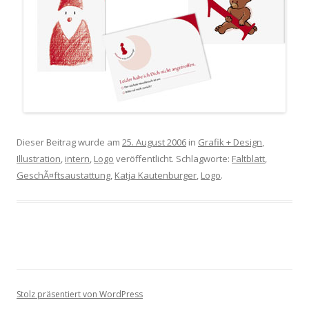
Dieser Beitrag wurde am
25. August 2006
in
Grafik + Design
,
Illustration
,
intern
,
Logo
veröffentlicht. Schlagworte:
Faltblatt
,
GeschÃ¤ftsaustattung
,
Katja Kautenburger
,
Logo
.
Stolz präsentiert von WordPress