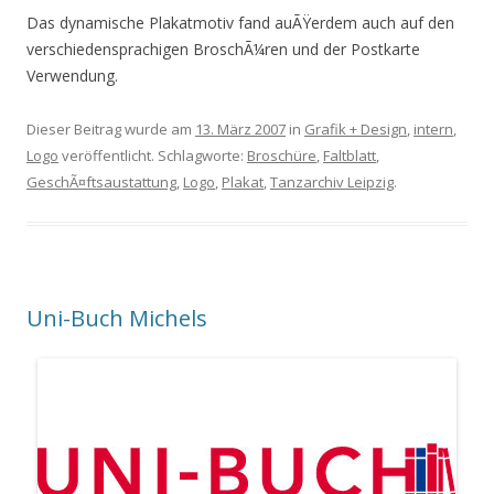
Das dynamische Plakatmotiv fand auÃŸerdem auch auf den
verschiedensprachigen BroschÃ¼ren und der Postkarte
Verwendung.
Dieser Beitrag wurde am
13. März 2007
in
Grafik + Design
,
intern
,
Logo
veröffentlicht. Schlagworte:
Broschüre
,
Faltblatt
,
GeschÃ¤ftsaustattung
,
Logo
,
Plakat
,
Tanzarchiv Leipzig
.
Uni-Buch Michels