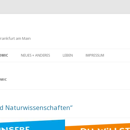
 Frankfurt am Main
Zum
Inhalt
OMIC
NEUES + ANDERES
LEBEN
IMPRESSUM
springen
OMIC
d Naturwissenschaften“