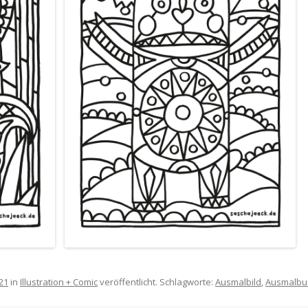
21
in
Illustration + Comic
veröffentlicht. Schlagworte:
Ausmalbild
,
Ausmalbu