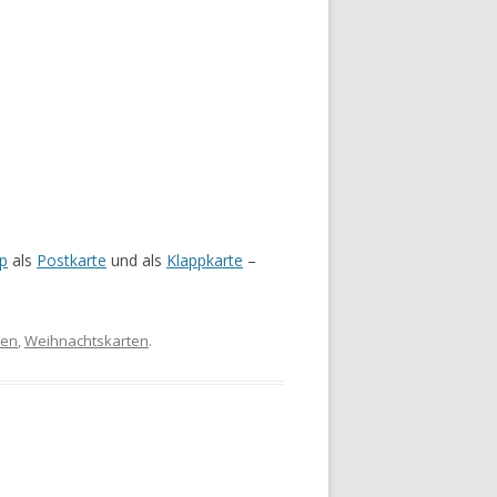
p
als
Postkarte
und als
Klappkarte
–
ten
,
Weihnachtskarten
.