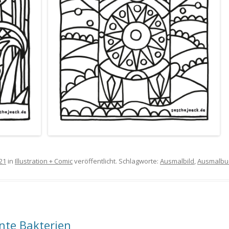
21
in
Illustration + Comic
veröffentlicht. Schlagworte:
Ausmalbild
,
Ausmalbu
ente Bakterien