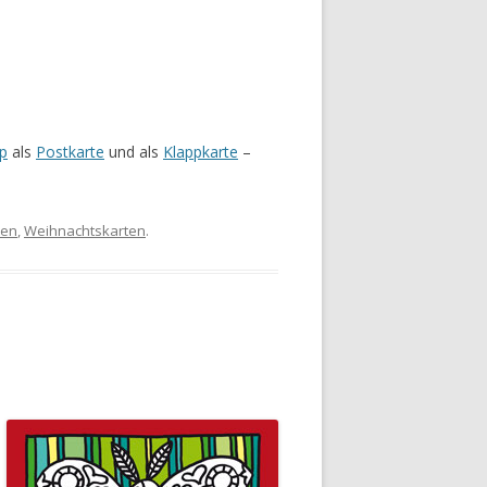
p
als
Postkarte
und als
Klappkarte
–
ten
,
Weihnachtskarten
.