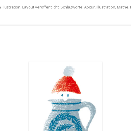
n
Illustration
,
Layout
veröffentlicht. Schlagworte:
Abitur
,
Illustration
,
Mathe
,