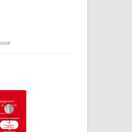
portal
.