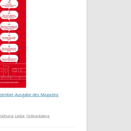
zember-Ausgabe des Magazins
ziehung
,
Liebe
,
Onlinedating
.