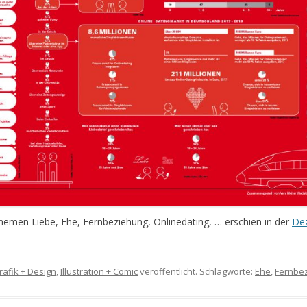
Themen Liebe, Ehe, Fernbeziehung, Onlinedating, … erschien in der
De
rafik + Design
,
Illustration + Comic
veröffentlicht. Schlagworte:
Ehe
,
Fernbe