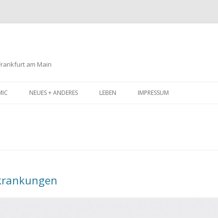
 Frankfurt am Main
Zum
Inhalt
MIC
NEUES + ANDERES
LEBEN
IMPRESSUM
springen
rkrankungen