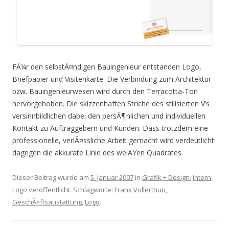
FÃ¼r den selbstÃ¤ndigen Bauingenieur entstanden Logo,
Briefpapier und Visitenkarte. Die Verbindung zum Architektur-
bzw. Bauingenieurwesen wird durch den Terracotta-Ton
hervorgehoben. Die skizzenhaften Striche des stilisierten V’s
versinnbildlichen dabei den persÃ¶nlichen und individuellen
Kontakt zu Auftraggebern und Kunden. Dass trotzdem eine
professionelle, verlÃ¤ssliche Arbeit gemacht wird verdeutlicht
dagegen die akkurate Linie des weiÃŸen Quadrates.
Dieser Beitrag wurde am
5. Januar 2007
in
Grafik + Design
,
intern
,
Logo
veröffentlicht. Schlagworte:
Frank Vollerthun
,
GeschÃ¤ftsaustattung
,
Logo
.