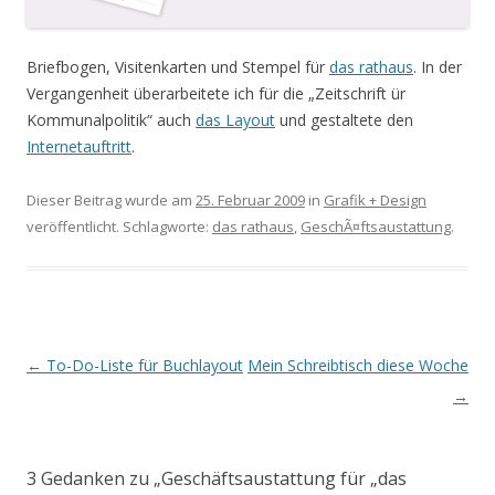
Briefbogen, Visitenkarten und Stempel für
das rathaus
. In der
Vergangenheit überarbeitete ich für die „Zeitschrift ür
Kommunalpolitik“ auch
das Layout
und gestaltete den
Internetauftritt
.
Dieser Beitrag wurde am
25. Februar 2009
in
Grafik + Design
veröffentlicht. Schlagworte:
das rathaus
,
GeschÃ¤ftsaustattung
.
Beitrags-
←
To-Do-Liste für Buchlayout
Mein Schreibtisch diese Woche
Navigation
→
3 Gedanken zu „
Geschäftsaustattung für „das