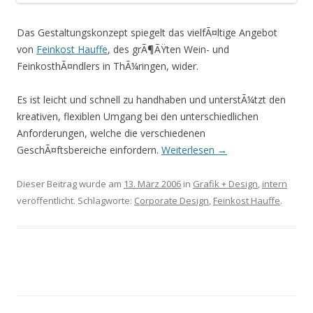
Das Gestaltungskonzept spiegelt das vielfÃ¤ltige Angebot
von
Feinkost Hauffe
, des grÃ¶ÃŸten Wein- und
FeinkosthÃ¤ndlers in ThÃ¼ringen, wider.
Es ist leicht und schnell zu handhaben und unterstÃ¼tzt den
kreativen, flexiblen Umgang bei den unterschiedlichen
Anforderungen, welche die verschiedenen
GeschÃ¤ftsbereiche einfordern.
Weiterlesen
→
Dieser Beitrag wurde am
13. März 2006
in
Grafik + Design
,
intern
veröffentlicht. Schlagworte:
Corporate Design
,
Feinkost Hauffe
.