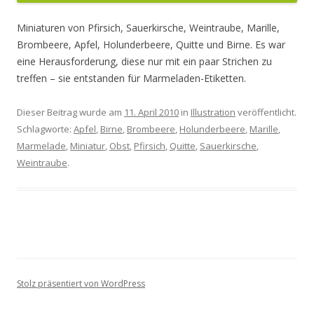
Miniaturen von Pfirsich, Sauerkirsche, Weintraube, Marille,
Brombeere, Apfel, Holunderbeere, Quitte und Birne. Es war
eine Herausforderung, diese nur mit ein paar Strichen zu
treffen – sie entstanden für Marmeladen-Etiketten.
Dieser Beitrag wurde am
11. April 2010
in
Illustration
veröffentlicht.
Schlagworte:
Apfel
,
Birne
,
Brombeere
,
Holunderbeere
,
Marille
,
Marmelade
,
Miniatur
,
Obst
,
Pfirsich
,
Quitte
,
Sauerkirsche
,
Weintraube
.
Stolz präsentiert von WordPress