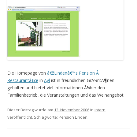
Die Homepage von
â€žLindenâ€™s Pension Â·
Restaurantâ€œ
in
Ayl
ist in freundlichen GrÃ¼ntÃ¶nen
gehalten und bietet viel Informationen Ã¼ber den
Familienbetrieb, die Veranstaltungen und das Weinangebot.
Dieser Beitrag wurde am
13. November 2006
in
intern
veröffentlicht. Schlagworte:
Pension Linden
.