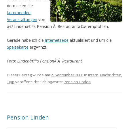
dem seien die
kommenden
Veranstaltungen
von
â€žLindenâ€™s Pension Â· Restaurantâ€œ empfohlen.
Gerade habe ich die
Internetseite
aktualisiert und um die
Speisekarte
ergÃ¤nzt.
Foto: Lindenâ€™s PensionÂ Â· Restaurant
Dieser Beitrag wurde am
2. September 2008
in
intern
,
Nachrichten
,
Tipp
veröffentlicht. Schlagworte:
Pension Linden
.
Pension Linden