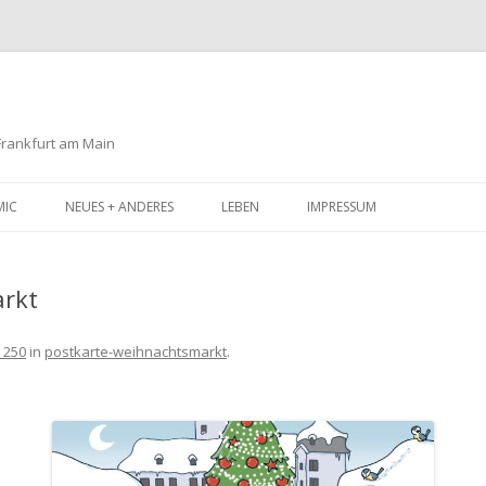
 Frankfurt am Main
Zum
Inhalt
MIC
NEUES + ANDERES
LEBEN
IMPRESSUM
springen
arkt
 250
in
postkarte-weihnachtsmarkt
.