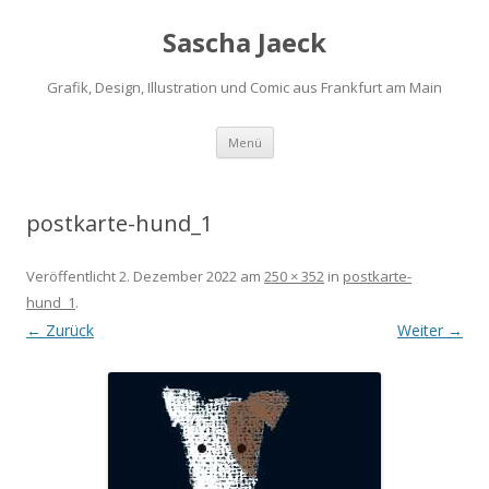
Sascha Jaeck
Grafik, Design, Illustration und Comic aus Frankfurt am Main
Zum
Menü
Inhalt
springen
postkarte-hund_1
Veröffentlicht
2. Dezember 2022
am
250 × 352
in
postkarte-
hund_1
.
← Zurück
Weiter →