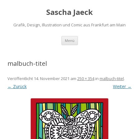
Sascha Jaeck
Grafik, Design, Illustration und Comic aus Frankfurt am Main
Zum
Menü
Inhalt
springen
malbuch-titel
Veröffentlicht
14. November 2021
am
250 × 354
in
malbuch-titel
.
← Zurück
Weiter →