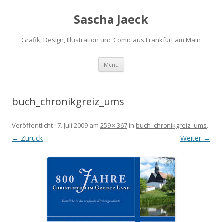
Sascha Jaeck
Grafik, Design, Illustration und Comic aus Frankfurt am Main
Zum
Menü
Inhalt
springen
buch_chronikgreiz_ums
Veröffentlicht
17. Juli 2009
am
259 × 367
in
buch_chronikgreiz_ums
.
← Zurück
Weiter →