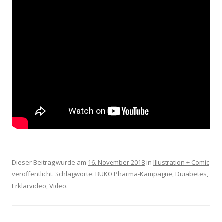
Dieser Beitrag wurde am
16. November 2018
in
Illustration + Comic
veröffentlicht. Schlagworte:
BUKO Pharma-Kampagne
,
Duiabetes
,
Erklärvideo
,
Video
.