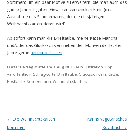
Sortiment um ein paar Motive zu erweitern, die man auch das
ganze Jahr mit gutem Gewissen verschicken kann (mit
Ausnahme des Schneemanns, der die diesjährigen
Weihnachtskarten zieren wird).
Ab sofort kann man die Brieftaube, meine Katze Mancha
und/oder das Glücksschwein neben den Motiven der letzten
Jahre gerne
bei mir bestellen
.
Dieser Beitrag wurde am
3. August 2009
in
Illustration
,
Tipp
veröffentlicht. Schlagworte:
Brieftaube
,
Glücksschwein
,
Katze
,
Postkarte
,
Schneemann
,
Weihnachtskarten
.
Beitrags-
←
Die Weihnachtskarten
Karins vegetarisches
Navigation
kommen
Kochbuch
→