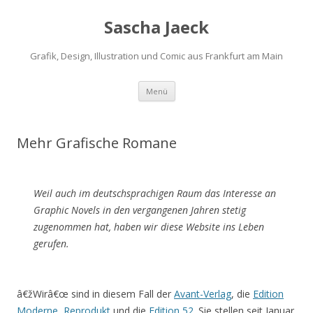
Sascha Jaeck
Grafik, Design, Illustration und Comic aus Frankfurt am Main
Zum
Menü
Inhalt
springen
Mehr Grafische Romane
Weil auch im deutschsprachigen Raum das Interesse an
Graphic Novels in den vergangenen Jahren stetig
zugenommen hat, haben wir diese Website ins Leben
gerufen.
â€žWirâ€œ sind in diesem Fall der
Avant-Verlag
, die
Edition
Moderne
,
Reprodukt
und die
Edition 52
. Sie stellen seit Januar