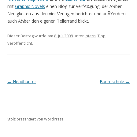
mit
Graphic Novels
einen Blog zur VerfÃ¼gung, der Ã¼ber
Neuigkeiten aus den vier Verlagen berichtet und auÃŸerdem
auch Ã¼ber den eigenen Tellerrand blickt.
Dieser Beitrag wurde am
8. Juli 2008
unter
intern
,
Tipp
veröffentlicht.
Beitrags-
←
Headhunter
Baumschule
→
Navigation
Stolz präsentiert von WordPress