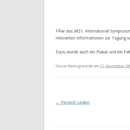
FÃ¼r das â€ž1. International Symposiu
relevanten Informationen zur Tagung u
Dazu wurde auch ein Plakat und ein Faltb
Dieser Beitrag wurde am
21. November 20
Beitrags-
←
Pension Linden
Navigation