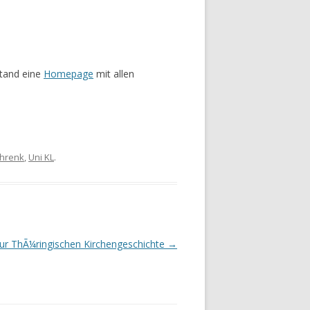
tand eine
Homepage
mit allen
hrenk
,
Uni KL
.
zur ThÃ¼ringischen Kirchengeschichte
→