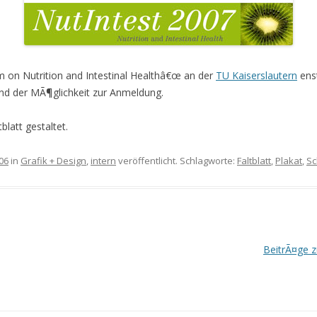
m on Nutrition and Intestinal Healthâ€œ an der
TU Kaiserslautern
ens
nd der MÃ¶glichkeit zur Anmeldung.
latt gestaltet.
06
in
Grafik + Design
,
intern
veröffentlicht. Schlagworte:
Faltblatt
,
Plakat
,
Sc
BeitrÃ¤ge 